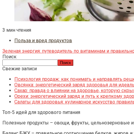
3 мин чтения
Польза и вред продуктов
Зеленая энергия: путеводитель по витаминам и правильн
Поиск
Поиск
Свежие записи
Психология продаж: как понимать и направлять реш
Овсянка: энергетический заряд здоровья для идеаль
Сахар: правда о влиянии на здоровье, которую скр
Орехи: энергетический заряд и путь к крепкому зд
Салаты для здоровья: кулинарное искусство правил
Топ-5 идей для здорового питания
Полезные продукты – овощи, фрукты, цельнозерновые и 
Баланс БЖУ – правильное соотношение белков, жиров и 