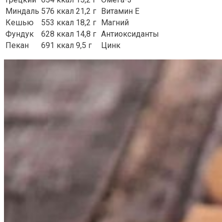
Миндаль
576 ккал
21,2 г
Витамин Е
Кешью
553 ккал
18,2 г
Магний
Фундук
628 ккал
14,8 г
Антиоксиданты
Пекан
691 ккал
9,5 г
Цинк