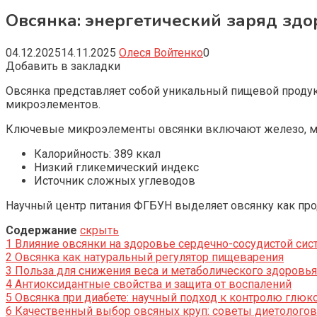
Овсянка: энергетический заряд здо
04.12.2025
14.11.2025
Олеся Войтенко
0
Добавить в закладки
Овсянка представляет собой уникальный пищевой продук
микроэлементов.
Ключевые микроэлементы овсянки включают железо, маг
Калорийность: 389 ккал
Низкий гликемический индекс
Источник сложных углеводов
Научный центр питания ФГБУН выделяет овсянку как про
Содержание
скрыть
1
Влияние овсянки на здоровье сердечно-сосудистой си
2
Овсянка как натуральный регулятор пищеварения
3
Польза для снижения веса и метаболического здоровья
4
Антиоксидантные свойства и защита от воспалений
5
Овсянка при диабете: научный подход к контролю глюк
6
Качественный выбор овсяных круп: советы диетологов